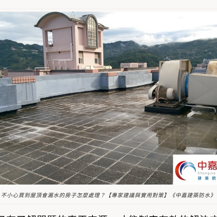
不小心買到屋頂會漏水的房子怎麼處理？【專家建議與實用對策】《中嘉建築防水》