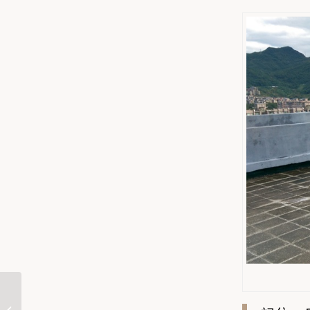
頂樓漏水會造成那些損
害呢？別讓小問題變成