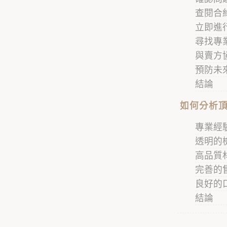
查閱合
立即進
尋找專
與賣方
預防未
結論
如何分析
專業經
透明的
高品質
完善的
良好的
結論