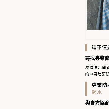
這不僅
尋找專業
屋頂漏水問
的中嘉建築
專業防
防水
與賣方協