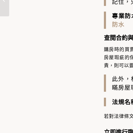
記住，
【大災難！...
專業防
防水
查閱合約
購房時的買
房屋瑕疵的
責，則可以
此外，
瞞房屋
法規名
若對法律條
立即進行