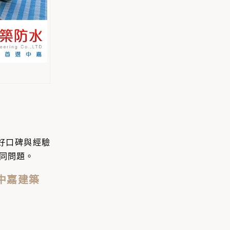
。
好口碑與經驗
同問題。
中嘉建築