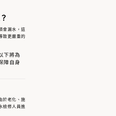
？
頂會漏水，這
導致更嚴重的
以下將為
保障自身
由於老化、施
水檢修人員進