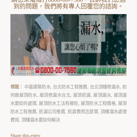
到的問題，我們將有專人回覆您的諮詢。
標籤：
中嘉建築防水
,
台北防水工程推薦
,
台北頂樓修漏水
,
如
何做屋頂防水
,
屋頂修漏水台北
,
屋頂抓漏
,
屋頂漏水
,
屋頂漏
水要如何處理
,
屋頂防水工法有哪些
,
屋頂防水工程價格
,
屋頂
防水工程推薦
,
抓漏公司推薦
,
抓漏費用怎麼算
,
頂樓漏水處理
費用
,
頂樓漏水要如何解決
Share this entry