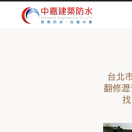
台北市
翻修瀝
找