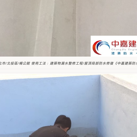
北市/北投區/楊公館 使用工法 : 建築物漏水整修工程/屋頂局部防水修復《中嘉建築防