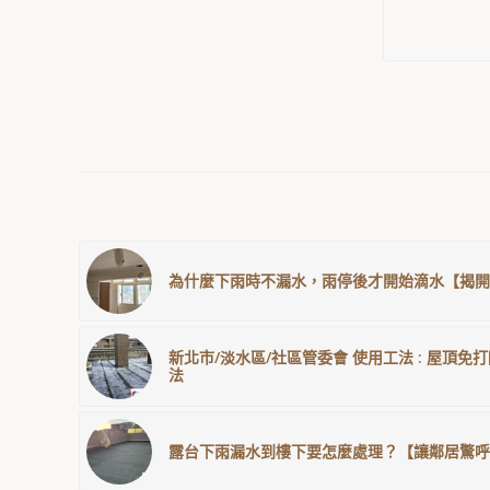
為什麼下雨時不漏水，雨停後才開始滴水【揭開
新北市/淡水區/社區管委會 使用工法 : 屋頂
法
露台下雨漏水到樓下要怎麼處理？【讓鄰居驚呼