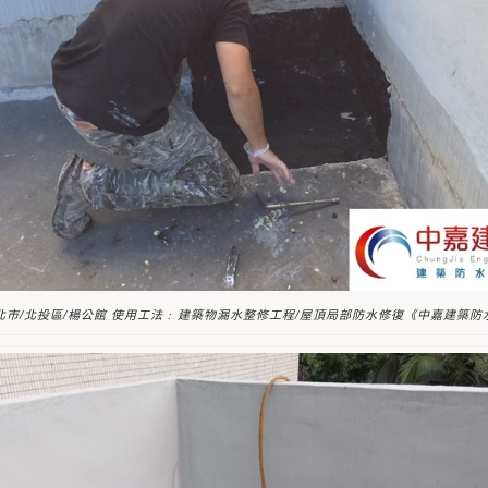
北市/北投區/楊公館 使用工法 : 建築物漏水整修工程/屋頂局部防水修復《中嘉建築防