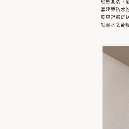
經檢測後，
嘉建築防水
乾爽舒適的
裡漏水之苦