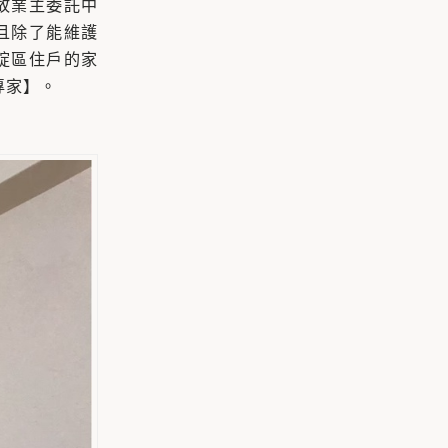
故業主委託中
且除了能維護
碇區住戶的家
專家】。