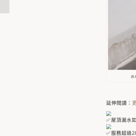
修工程/�...
台
延伸閱讀：
屋頂漏水
服務超過20