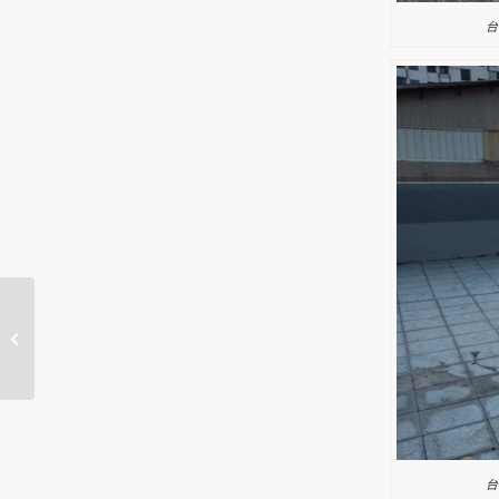
台
台北市/北投區/張公館
使用工法 : 屋頂防水翻
修/PU聚氨酯...
台