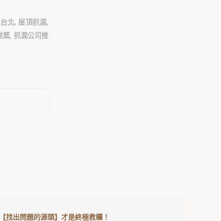
水台北
,
屋頂抓漏
,
推薦
,
抓漏公司推
【找出問題的源頭】才是終極救贖！