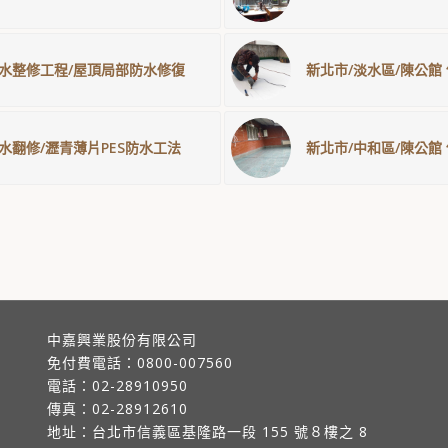
物漏水整修工程/屋頂局部防水修復
新北市/淡水區/陳公館 
防水翻修/瀝青薄片PES防水工法
新北市/中和區/陳公館
中嘉興業股份有限公司
免付費電話：
0800-007560
電話：
02-28910950
傳真：
02-28912610
地址：
台北市信義區基隆路一段 155 號８樓之 8