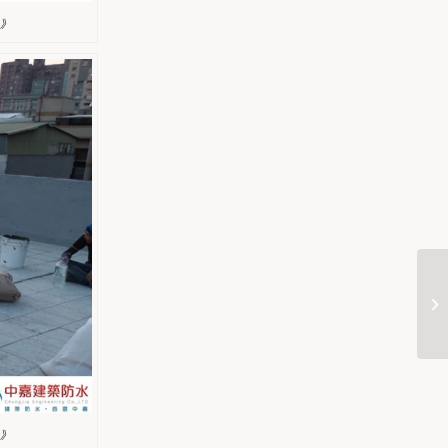
水》
水》