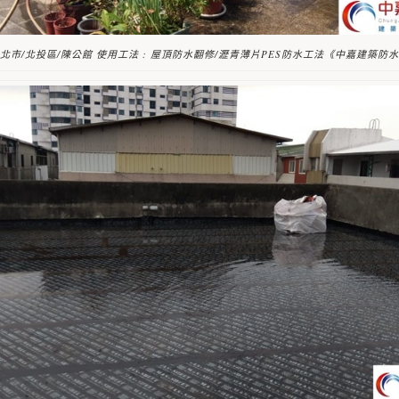
北市/北投區/陳公館 使用工法 : 屋頂防水翻修/瀝青薄片PES防水工法《中嘉建築防