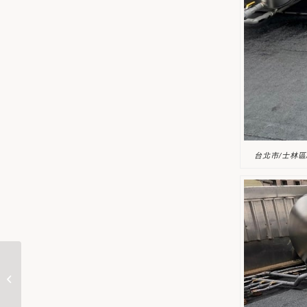
台北市/士林區
台北市/松山區/僑福新邨
社區 使用工法 : 屋頂免
打除防水...