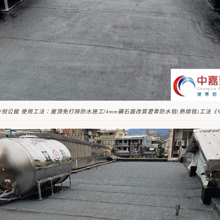
/倪公館 使用工法：屋頂免打除防水施工/4mm礦石面改質瀝青防水毯(熱熔毯)工法