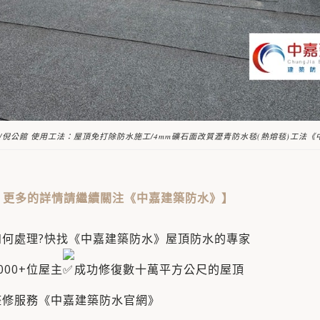
/倪公館 使用工法：屋頂免打除防水施工/4mm礦石面改質瀝青防水毯(熱熔毯)工法
：
更多的詳情請繼續關注《中嘉建築防水》
】
如何處理?快找《中嘉建築防水》屋頂防水的專家
00+位屋主​
成功修復數十萬平方公尺的屋頂
整修服務《中嘉建築防水官網》