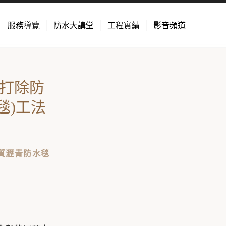
服務導覽
防水大講堂
工程實績
影音頻道
免打除防
毯)工法
改質瀝青防水毯