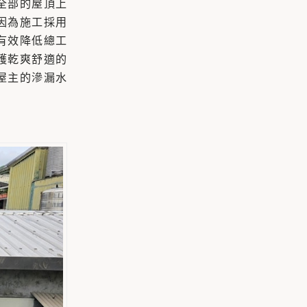
全部的屋頂上
因為施工採用
有效降低總工
護乾爽舒適的
屋主的滲漏水
。