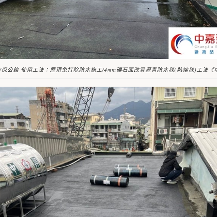
/倪公館 使用工法：屋頂免打除防水施工/4mm礦石面改質瀝青防水毯(熱熔毯)工法