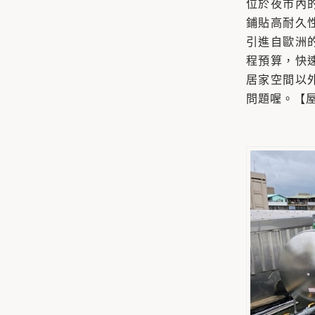
位於夜市內
鋪貼高耐久
引進自歐洲
程預算，快
居家空間以
問題喔。【