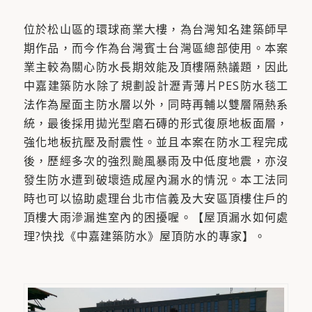
位於松山區的環球商業大樓，為台灣知名建築師早
期作品，而今作為台灣賓士台灣區總部使用。本案
業主較為關心防水長期效能及頂樓隔熱議題，因此
中嘉建築防水除了規劃設計瀝青薄片PES防水毯工
法作為屋面主防水層以外，同時再輔以雙層隔熱系
統，最後採用拋光型磨石磚的形式復原地板面層，
強化地板抗壓及耐震性。並且本案在防水工程完成
後，歷經多次的強烈颱風暴雨及中低度地震，亦沒
發生防水遭到破壞造成屋內漏水的情況。本工法同
時也可以協助處理台北市信義及大安區頂樓住戶的
頂樓大雨滲漏進室內的困擾喔。【屋頂漏水如何處
理?快找《中嘉建築防水》屋頂防水的專家】。