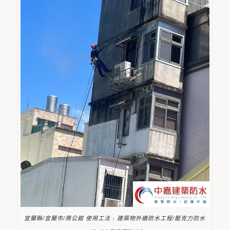
宜蘭縣/宜蘭市/周公館 使用工法 : 建築物外牆防水工程/壓克力防水