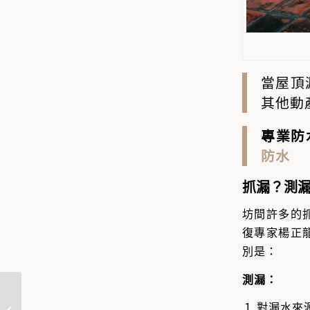
當
屋頂
其他動
專業防
防水
抓漏？測
坊間許多的
復專家楊正
別是：
測漏
：
老舊公寓房屋到處漏
１.對漏水來
水，適合做抓漏工程嗎