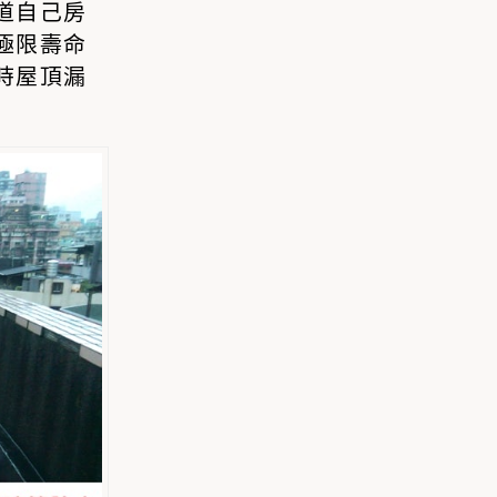
道自己房
極限壽命
時屋頂漏