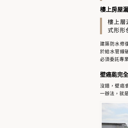
樓上房屋漏
樓上層
式形形
建築防水修
於
給水管線
必須委託專
壁癌能完
沒錯，
壁癌
一辦法，就