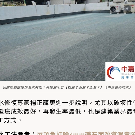
我的壁癌跟屋頂漏水有關？房屋漏水要【抓漏？測漏？止漏？】《中嘉建築防水》
水修復專家楊正龍更進一步說明，尤其以
破壞性
壁癌成效最好，再發生率最低，也是建築業界最
工方式
。
水工法參考：
屋頂免打除4mm礦石面改質瀝青防