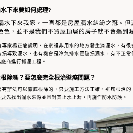
水下來要如何處理?
漏水下來我家，一直都是房屋漏水糾紛之冠。
但
色色，並不是我們不買
屋頂層的房子
就不會遇到
復專家楊正龍說明，在家裡非用水的地方
發生滴漏水
，有很
破損導致漏水
，也有機會是
冷氣排水管破損漏水，
有不正常
業廠商進行
抓漏工程
。
全根除嗎？要怎麼完全根治壁癌問題？
會有辦法可以
徹底根除
的，只要施工方法正確。
壁癌根治
的
是要先找出漏水來源並且對其
止水止漏，
再施作
防水
防護。