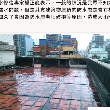
水修復專家楊正龍表示，一般的情況是民眾不知
漏水問題
，但是其實建築物屋頂的
防水層
是會有
間久了會因為防水層老化破損等原因，造成大雨