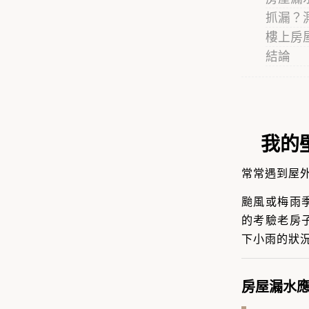
抓漏？
樓上房
結論
我的
常常遇到屋
颱風或梅雨
的考驗老房
下小雨
的狀
房屋漏水