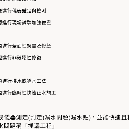
源進行儀器
鑑定與檢測
源進行現場試驗加強佐證
題進行全面性規畫及修繕
題進行
非破壞性修復
題進行排水或導水工法
題進行臨時性
快速止水施工
或儀器測定(判定)漏水問題(漏水點)，並能快速
水問題稱「
抓漏工程
」