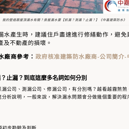
我的壁癌跟屋頂漏水有關？房屋漏水要【抓漏？測漏？止漏？】《中嘉建築防水》
漏水
產生時，建議住戶盡速進行修繕動作，避免
產及不動產的損壞。
水廠商參考：
政府核准建築防水廠商-公司簡介-
漏？止漏？到底這麼多名詞如何分別
抓漏公司
、
測漏公司
、
修漏公司
，有分別嗎？越看越霧煞煞
龍分析說明，一般來說，解決漏水問題會分做幾個重要的程
源初步勘驗及判斷