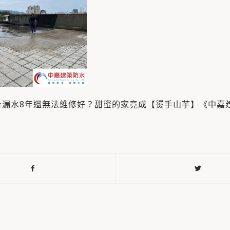
台漏水8年還無法維修好？甜蜜的家竟成【燙手山芋】《中嘉