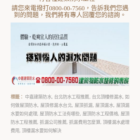
請您來電撥打0800-00-7560，告訴我們您遇
到的問題，我們將有專人回覆您的諮詢。
標籤：
中嘉建築防水
,
台北防水工程推薦
,
台北頂樓修漏水
,
如
何做屋頂防水
,
屋頂修漏水台北
,
屋頂抓漏
,
屋頂漏水
,
屋頂漏
水要如何處理
,
屋頂防水工法有哪些
,
屋頂防水工程價格
,
屋頂
防水工程推薦
,
抓漏公司推薦
,
抓漏費用怎麼算
,
頂樓漏水處理
費用
,
頂樓漏水要如何解決