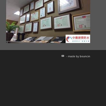
- made by
bouncin