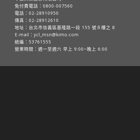
免付費電話：
0800-007560
電話：
02-28910950
傳真：
02-28912610
地址：
台北市信義區基隆路一段 155 號８樓之 8
E-mail：
ycl_msn@kimo.com
統編：53761555
營業時間：週一至週六 早上 9:00~晚上 6:00