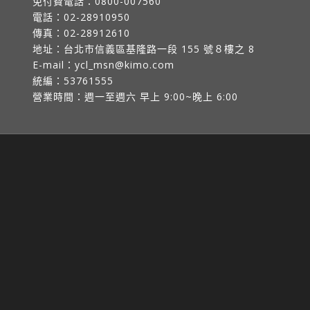
免付費電話：
0800-007560
電話：
02-28910950
傳真：
02-28912610
地址：
台北市信義區基隆路一段 155 號８樓之 8
E-mail：
ycl_msn@kimo.com
統編：53761555
營業時間：週一至週六 早上 9:00~晚上 6:00