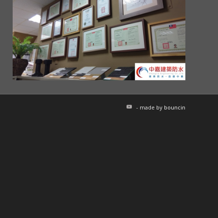
- made by
bouncin