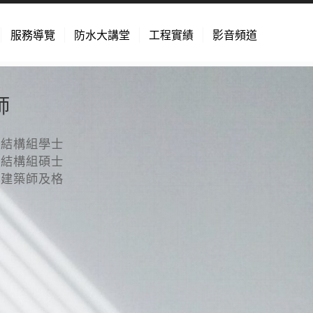
服務導覽
防水大講堂
工程實績
影音頻道
師
系結構組學士
系結構組碩士
試建築師及格