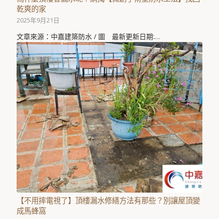
乾爽的家
2025年9月21日
文章來源：中嘉建築防水 / 圖 最新更新日期:…
【不用摔電視了】頂樓漏水修繕方法有那些？別讓屋頂變
成馬蜂窩